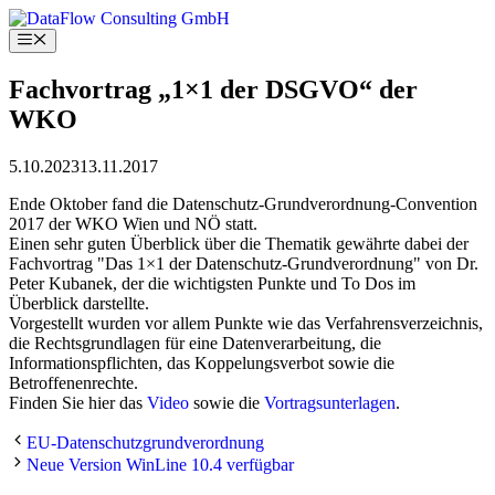
Skip
to
Menu
content
Fachvortrag „1×1 der DSGVO“ der
WKO
5.10.2023
13.11.2017
Ende Oktober fand die Datenschutz-Grundverordnung-Convention
2017 der WKO Wien und NÖ statt.
Einen sehr guten Überblick über die Thematik gewährte dabei der
Fachvortrag "Das 1×1 der Datenschutz-Grundverordnung" von Dr.
Peter Kubanek, der die wichtigsten Punkte und To Dos im
Überblick darstellte.
Vorgestellt wurden vor allem Punkte wie das Verfahrensverzeichnis,
die Rechtsgrundlagen für eine Datenverarbeitung, die
Informationspflichten, das Koppelungsverbot sowie die
Betroffenenrechte.
Finden Sie hier das
Video
sowie die
Vortragsunterlagen
.
EU-Datenschutzgrundverordnung
Neue Version WinLine 10.4 verfügbar