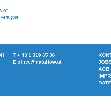
 WKO
 verfügbar
BH
T
+ 43 1 319 65 36
KON
E
office@dataflow.at
JOB
AGB
IMP
DAT