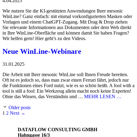
4.04.2025
Wie nutzen Sie die KI-gestützten Anwendungen Ihrer mesonic
WinLine? Ganz einfach: mit einmal vorkonfigurierten Masken oder
Vorlagen und einem ChatGPT-Zugang. Mit Drag & Drop ziehen
Sie relevante Informationen aus Dokumenten oder dem Web direkt
in Ihre WinLine-Oberfläche und können damit Sie haben Fragen?
Wir helfen gern! Hier geht’s zu den Videos.
Neue WinLine-Webinare
31.01.2025
Die Arbeit mit Ihrer mesonic WinLine soll Ihnen Freude bereiten.
Oft ist es jedoch so, dass man zwar einen Ferrari fährt, jedoch nur
die Funktionen eines Ford nutzt, wie es so schön heißt. A fool with a
tool is still a fool: Ein Werkzeug allein macht noch keine Experten!
Ohne das Wissen, das Verständnis und …
MEHR LESEN …
Older posts
Page
Page
1
2
Next
→
DATAFLOW CONSULTING GMBH
Hahngasse 16/3