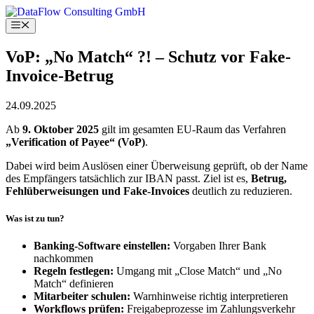
Skip
to
Menu
content
VoP: „No Match“ ?! – Schutz vor Fake-
Invoice-Betrug
24.09.2025
Ab
9. Oktober 2025
gilt im gesamten EU-Raum das Verfahren
„Verification of Payee“ (VoP)
.
Dabei wird beim Auslösen einer Überweisung geprüft, ob der Name
des Empfängers tatsächlich zur IBAN passt. Ziel ist es,
Betrug,
Fehlüberweisungen und Fake-Invoices
deutlich zu reduzieren.
Was ist zu tun?
Banking-Software einstellen:
Vorgaben Ihrer Bank
nachkommen
Regeln festlegen:
Umgang mit „Close Match“ und „No
Match“ definieren
Mitarbeiter schulen:
Warnhinweise richtig interpretieren
Workflows prüfen:
Freigabeprozesse im Zahlungsverkehr