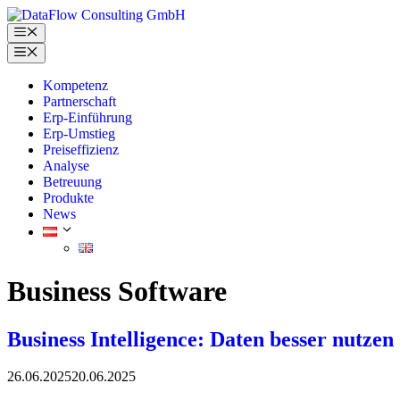
Skip
to
Menu
content
Menu
Kompetenz
Partnerschaft
Erp-Einführung
Erp-Umstieg
Preiseffizienz
Analyse
Betreuung
Produkte
News
Business Software
Business Intelligence: Daten besser nutze
26.06.2025
20.06.2025