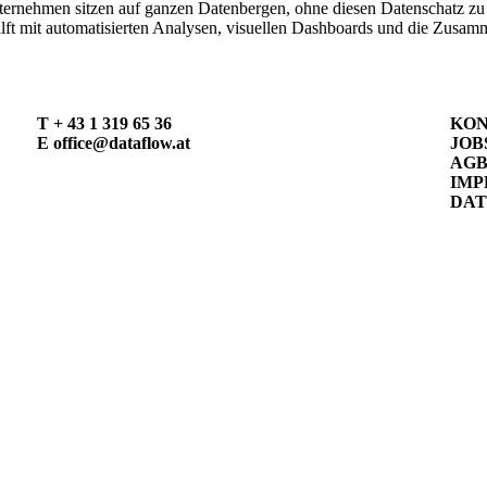
Unternehmen sitzen auf ganzen Datenbergen, ohne diesen Datenschatz zu 
hilft mit automatisierten Analysen, visuellen Dashboards und die Zus
T
+ 43 1 319 65 36
KO
E
office@dataflow.at
JOB
AG
IMP
DA