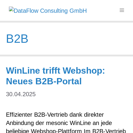
Skip
ME
to
content
B2B
WinLine trifft Webshop:
Neues B2B-Portal
30.04.2025
Effizienter B2B-Vertrieb dank direkter
Anbindung der mesonic WinLine an jede
beliebige Webshop-Plattform Im B2B-Vertrieb