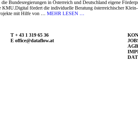
die Bundesregierungen in Österreich und Deutschland eigene Förderpr
KMU.Digital fördert die individuelle Beratung österreichischer Klein-
projekte mit Hilfe von …
MEHR LESEN …
T
+ 43 1 319 65 36
KO
E
office@dataflow.at
JOB
AG
IMP
DA