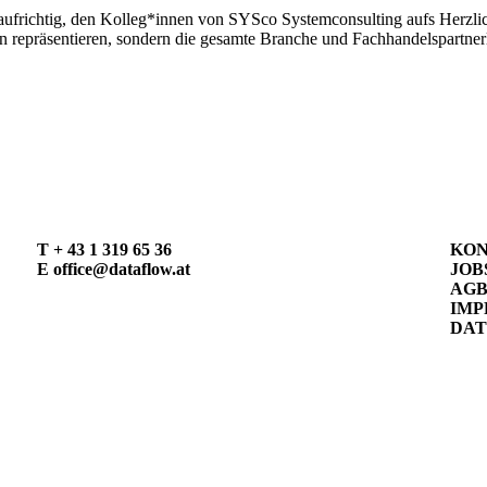
aufrichtig, den Kolleg*innen von SYSco Systemconsulting aufs Herzlichs
gen repräsentieren, sondern die gesamte Branche und Fachhandelspartne
T
+ 43 1 319 65 36
KO
E
office@dataflow.at
JOB
AG
IMP
DA